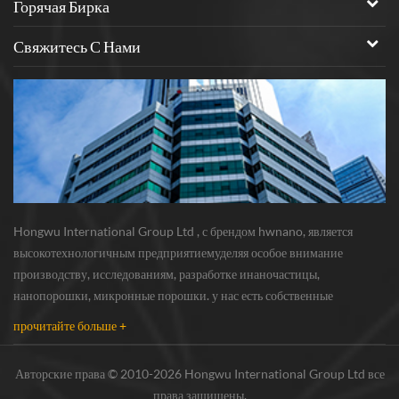
Горячая Бирка
Свяжитесь С Нами
Hongwu International Group Ltd , с брендом hwnano, является
высокотехнологичным предприятиемуделяя особое внимание
производству, исследованиям, разработке инаночастицы,
нанопорошки, микронные порошки. у нас есть собственные
нанопорошкипроизводственная база и центр r & d, расположенный в
прочитайте больше +
Сюйчжоу, Цзянсу, в основном поставляющий серебряная наноча...
Авторские права © 2010-2026 Hongwu International Group Ltd все
права защищены.