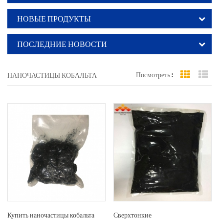
НОВЫЕ ПРОДУКТЫ
ПОСЛЕДНИЕ НОВОСТИ
Посмотреть :
НАНОЧАСТИЦЫ КОБАЛЬТА
Grid Vi
Li
Купить наночастицы кобальта
Сверхтонкие