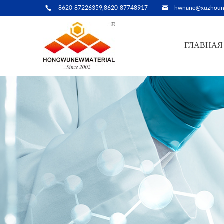
8620-87226359,8620-87748917
hwnano@xuzhoun
ГЛАВНАЯ