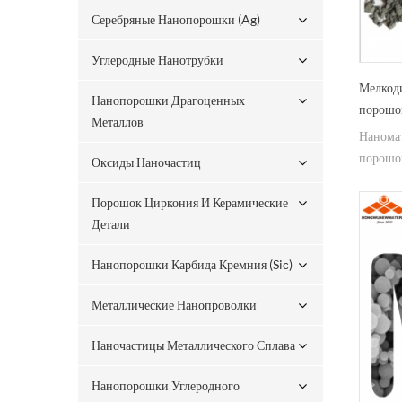
Серебряные Нанопорошки (ag)
Углеродные Нанотрубки
Мелкод
Нанопорошки Драгоценных
порошок
Металлов
галоге
Нанома
порошок
Оксиды Наночастиц
высокой
как REA
Порошок Циркония И Керамические
использ
Детали
молибде
Нанопорошки Карбида Кремния (sic)
нагрева
металлу
Металлические Нанопроволки
спекани
инструм
Наночастицы Металлического Сплава
получе
Нанопорошки Углеродного