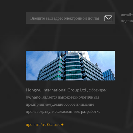
читайт
подпис
расска
Hongwu International Group Ltd , с брендом
hwnano, является высокотехнологичным
предприятиемуделяя особое внимание
производству, исследованиям, разработке
инаночастицы, нанопорошки, микронные
прочитайте больше +
порошки. у нас есть собственные
нанопорошкипроизводственная база и центр r &