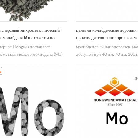
исперсный микрометаллический
цены на молибденовые порошки 
 молибдена Mo с отчетом по
производители нанопорошков м
нам REACH72 RoHS
териал Hongwu поставляет
молибденовый нанопорошок, мо
 металлического молибдена (Mo)
доступен при 40 нм, 70 нм, 100 
 чистоты, прошел испытания, такие
с чистотой 99,9%, может также
CH, RoHS, галоген. широко
обеспечивать микронный размер
уется в сырье для изделий из
мкм.
новых сплавов, электрических
тельных элементов и порошковой
ргии, жаропрочных сплавов,
я молибденовых изделий, алмазных
ентов и т. д. Свяжитесь с нами для
ния подробной информации.