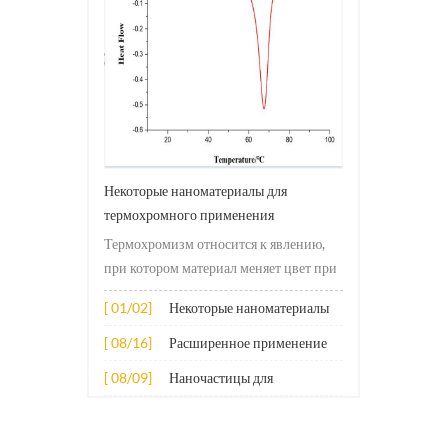
Некоторые наноматериалы для
термохромного применения
Термохромизм относится к явлению,
при котором материал меняет цвет при
изменении температуры. Это
[ 01/02]
Некоторые наноматериалы
изменение обычно вызвано
для термохромного
изменениями в электронной или
[ 08/16]
Расширенное применение
применения
молекулярной структуре материала.
нескольких наноматериалов
[ 08/09]
Наночастицы для
Принцип его применения в основном
в бетоне
противоизносных присадок
включает в себя следующие асп...
к смазочным материалам