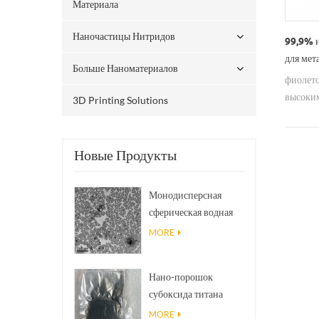
Материала
Наночастицы Нитридов
99,9% 
для мет
Больше Наноматериалов
фиолет
высоким
3D Printing Solutions
использ
также п
коррози
Новые Продукты
Монодисперсная
сферическая водная
дисперсия/коллоид
MORE
нано SiO₂
Нано-порошок
субоксида титана
фазы Магнели Ti₄O₇
MORE