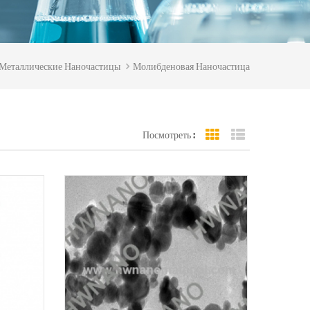
 Металлические Наночастицы
Молибденовая Наночастица
Посмотреть :
Grid View
List View