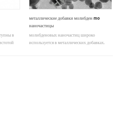
металлические добавки молибден mo
наночастицы
тупны в
молибденовых наночастиц широко
истотой
используется в металлических добавках.