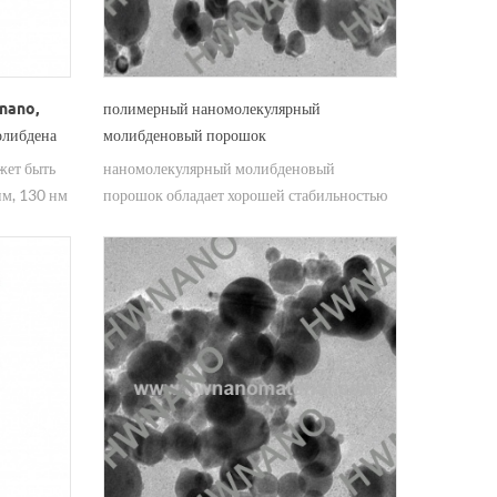
nano,
полимерный наномолекулярный
олибдена
молибденовый порошок
жет быть
наномолекулярный молибденовый
нм, 130 нм
порошок обладает хорошей стабильностью
в воздухе, большой удельной
 при 2
поверхностью, высокой спеканием, высокой
температурой и высокой температурой.