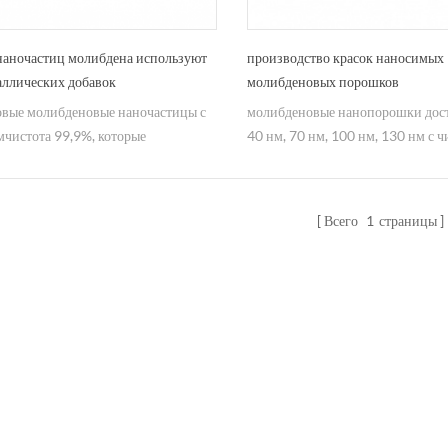
наночастиц молибдена используют
производство красок наносимых
аллических добавок
молибденовых порошков
овые молибденовые наночастицы с
молибденовые нанопорошки дос
чистота 99,9%, которые
40 нм, 70 нм, 100 нм, 130 нм с ч
уются для металлических добавок а
99,9%.
овышают способность к
онной стойкости.
Всего
1
страницы