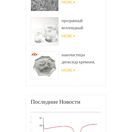
Наноиры Ninws .
MORE
прозрачный
коллоидный
антибактериальный
MORE
нано-серебряный
коллоидный агент
наночастицы
диоксида кремния,
используемые в
MORE
эпоксидной смоле,
супергидрофобном
покрытии
Последние Новости