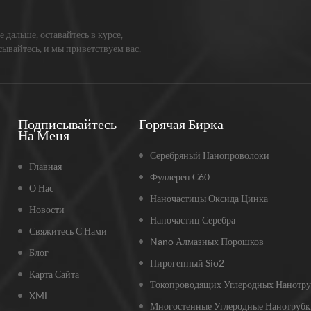
е дальше, оставайтесь в курсе,
ывайтесь, и мы приветствуем вас,
жите нам, что вы думаете.
Подписывайтесь
Горячая Бирка
На Меня
Серебряный Нанопроволоки
Главная
Фуллерен С60
О Нас
Наночастицы Оксида Цинка
Новости
Наночастиц Серебра
Свяжитесь С Нами
Nano Алмазных Порошков
Блог
Пирогенный Sio2
Карта Сайта
Токопроводящих Углеродных Нанотру
XML
Многостенные Углеродные Нанотрубк