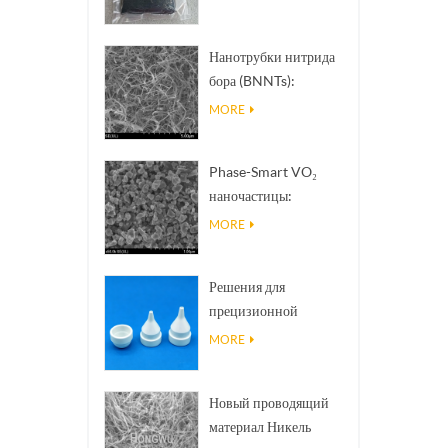
Нанотрубки нитрида
бора (BNNTs):
наполнители для
MORE
отвода тепла с
высокой
Phase-Smart VO₂
теплопроводностью
наночастицы:
интеллектуальный
MORE
тепловой отклик,
разработка по заказу
Решения для
прецизионной
керамической 3D-
MORE
печати превращают
невозможные
Новый проводящий
структуры в
материал Никель
реальность