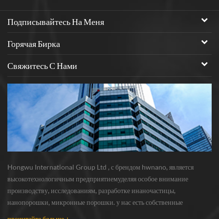
CEO2 с размером
Подписывайтесь На Меня
Горячая Бирка
Свяжитесь С Нами
Hongwu International Group Ltd , с брендом hwnano, является
высокотехнологичным предприятиемуделяя особое внимание
производству, исследованиям, разработке инаночастицы,
нанопорошки, микронные порошки. у нас есть собственные
нанопорошкипроизводственная база и центр r & d, расположенный в
прочитайте больше +