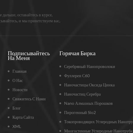
е дальше, оставайтесь в курсе,
ывайтесь, и мы приветствуем вас,
жите нам, что вы думаете.
Подписывайтесь
Горячая Бирка
На Меня
Серебряный Нанопроволоки
Главная
Фуллерен С60
О Нас
Наночастицы Оксида Цинка
Новости
Наночастиц Серебра
Свяжитесь С Нами
Nano Алмазных Порошков
Блог
Пирогенный Sio2
Карта Сайта
Токопроводящих Углеродных Нанотру
XML
Многостенные Углеродные Нанотрубк