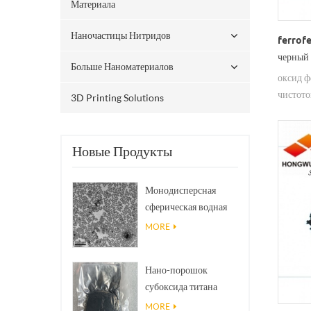
Материала
Наночастицы Нитридов
ferrofe
черный 
Больше Наноматериалов
продаж
оксид ф
чистото
3D Printing Solutions
катализ
Новые Продукты
Монодисперсная
сферическая водная
дисперсия/коллоид
MORE
нано SiO₂
Нано-порошок
субоксида титана
фазы Магнели Ti₄O₇
MORE