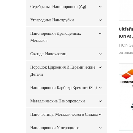
Серебряные Нанопорошки (ag)
Углеродные Нанотрубки
Ultfaf
Нанопорошки Драгоценных
IONPs д
Металлов
HONGWU
оптовая
Оксиды Наночастиц
порошк
черным
Порошок Циркония И Керамические
частица
Детали
сертифи
Нанопорошки Карбида Кремния (sic)
доступн
Металлические Нанопроволки
Наночастицы Металлического Сплава
Нанопорошки Углеродного