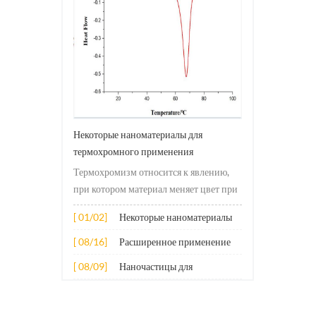
Некоторые наноматериалы для
термохромного применения
Термохромизм относится к явлению,
при котором материал меняет цвет при
изменении температуры. Это
[ 01/02]
Некоторые наноматериалы
изменение обычно вызвано
для термохромного
изменениями в электронной или
[ 08/16]
Расширенное применение
применения
молекулярной структуре материала.
нескольких наноматериалов
[ 08/09]
Наночастицы для
Принцип его применения в основном
в бетоне
противоизносных присадок
включает в себя следующие асп...
к смазочным материалам