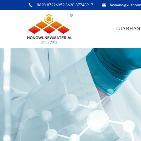
8620-87226359,8620-87748917
hwnano@xuzhoun
ГЛАВНАЯ