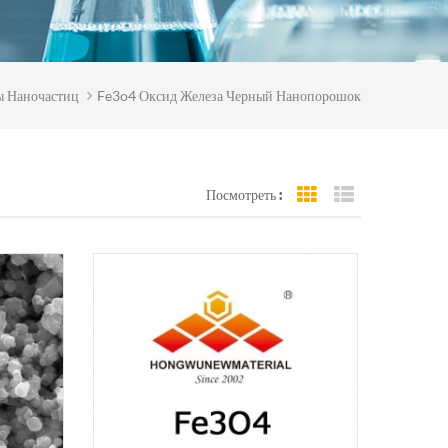
ы Наночастиц
Fe3o4 Оксид Железа Черный Нанопорошок
Посмотреть :
Grid View
List View