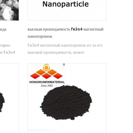
сида
высокая проницаемость fe3o4 магнитный
нанопорошок
hongwu
Fe3o4 магнитный нанопорошок из-за его
ие Fe3o4
высокой проницаемости, может
шки 80-
использоваться как поглощающие феррит
материалы, используемые в поглощении
микроволн.