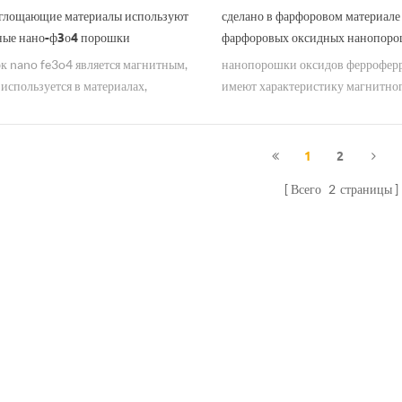
глощающие материалы используют
сделано в фарфоровом материале
ные нано-ф3о4 порошки
фарфоровых оксидных нанопоро
 nano fe3o4 является магнитным,
нанопорошки оксидов феррофер
используется в материалах,
имеют характеристику магнитног
ающих СВЧ-излучение.
используются для большой площ
промышленности, таких как сырь
записывающая лента и
1
2
телекоммуникационный аппарат.
Всего
2
страницы