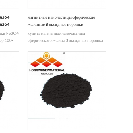
fe3o4
магнитные наночастицы сферические
fe3o4
железные 3 оксидные порошки
шки Fe3O4
купить магнитные наночастицы
ер 100-
сферического железа 3 оксидных порошка
fe3o4 черный, найти китайский честный
поставщик hongwu nanometer.