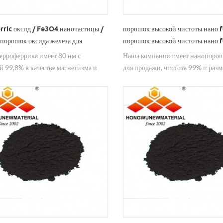
rric оксид / Fe3O4 наночастицы /
порошок высокой чистоты нано 
порошок оксида железа для
порошок высокой чистоты нано 
и
ерроферрика имеет 80 нм с
Наша компания имеет нанопоро
й 99,8% в качестве магнетизма и
для продажи, чистота 99% и разм
атора в поданной.
200 нм.