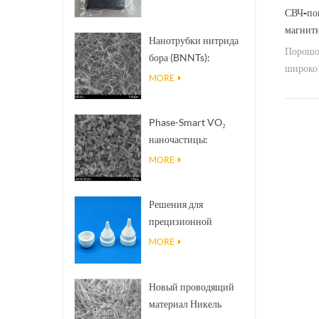
СВЧ-по
магнит
Нанотрубки нитрида
Порошок
бора (BNNTs):
широко 
наполнители для
MORE
поглощ
отвода тепла с
высокой
Phase-Smart VO₂
теплопроводностью
наночастицы:
интеллектуальный
MORE
тепловой отклик,
разработка по заказу
Решения для
прецизионной
керамической 3D-
MORE
печати превращают
невозможные
Новый проводящий
структуры в
материал Никель
реальность