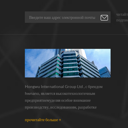
читайт
подпис
расска
Hongwu International Group Ltd , с брендом
hwnano, является высокотехнологичным
предприятиемуделяя особое внимание
производству, исследованиям, разработке
инаночастицы, нанопорошки, микронные
прочитайте больше +
порошки. у нас есть собственные
нанопорошкипроизводственная база и центр r &