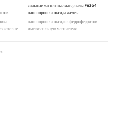
сильные магнитные материалы Fe3o4
шков
нанопорошки оксида железа
рика
нанопорошки оксидов ферроферритов
о которые
имеют сильную магнитную
ади в
характеристику, показывают хорошие
е
характеристики в отношении очистки
сточных вод.