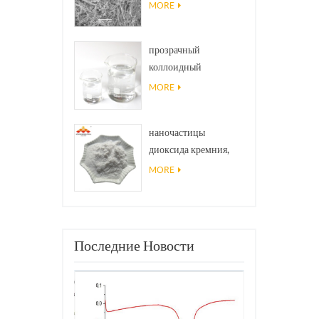
Наноиры Ninws .
MORE
прозрачный
коллоидный
антибактериальный
MORE
нано-серебряный
коллоидный агент
наночастицы
диоксида кремния,
используемые в
MORE
эпоксидной смоле,
супергидрофобном
покрытии
Последние Новости