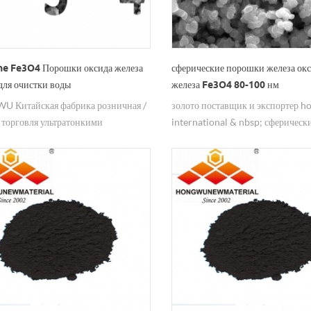
ine Fe3O4 Порошки оксида железа
сферические порошки железа ок
ля очистки воды
железа Fe3O4 80-100 нм
 Китайская фабрика розничная /
золото поставщик и экспортер 
 торговля ультратонкими
international & nbsp; сферическ
ами Fe3O4, оксидом железа,
железные оксидные черные поро
и ионно-натриевыми
100 нм для продажи.
ми.Сертификат подлинности,
кат безопасности материала
ы, любые вопросы приветствуются!