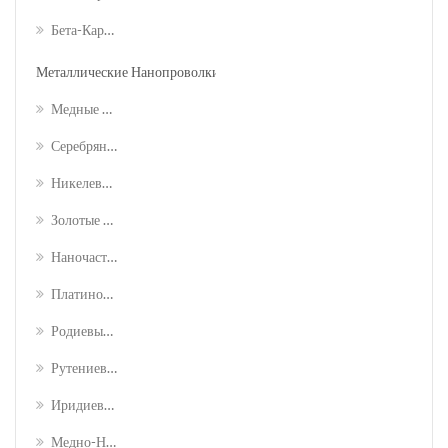
Бета-Карбидные Нанопорошки
Металлические Нанопроволки
Медные Нанопроволки / Кукуруза
Серебряные Нанопроволки / Agnw
Никелевые Нанопроволоки/девять
Золотые Нанопроволки / Aunw
Наночастицы Палладия (pd)
Платиновые Нанопроволки (pt)
Родиевые Нанопроволоки (rh)
Рутениевые Нанопроволки (ru)
Иридиевые Нанопроволки (ir)
Медно-Никелевые Нанопроволки