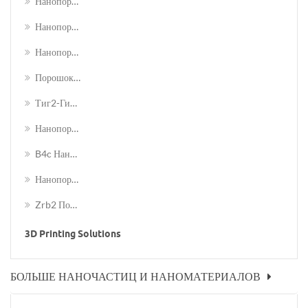
Нанопорошок Сплава Вольфрама (wc)
Нанопорошок Сплава Кобальта Вольфрама (wc-Co)
Нанопорошок Трифторида Лаф3 Лантана
Порошок Гидрида Циркония Zrh2
Тиг2-Гидридный Порошок
Нанопорошок Титана Карбида Титана
B4c Нанопорошки Карбида Бора
Нанопорошок Батина Титанат Бацио3
Zrb2 Порошок Диборида Циркония
3D Printing Solutions
БОЛЬШЕ НАНОЧАСТИЦ И НАНОМАТЕРИАЛОВ