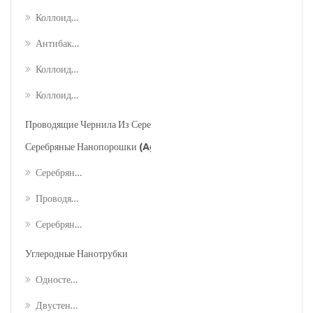
Коллоидное Золото (а.е.)
Антибактериальная Дисперсия Нано-Серебра
Коллоидная Платина (pt)
Коллоидный Палладий (pd)
Проводящие Чернила Из Серебряных Нанопроволок
Серебряные Нанопорошки (ag)
Серебряные Наночастицы / Нанопорошки
Проводящие Серебряные Порошки
Серебряный Медный Порошок
Углеродные Нанотрубки
Одностенные Углеродные Нанотрубки (swcnts)
Двустенные Углеродные Нанотрубки (dwcnts)