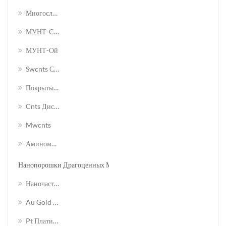
Многослойные Углеродные Нанотрубки (mwcnts)
МУНТ-COOH
МУНТ-Ой
Swcnts С Функциональными Группами
Покрытые Никелем Mwcnts
Cnts Дисперсия
Mwcnts
Аминомодифицированные Углеродные Нанотрубки
Нанопорошки Драгоценных Металлов
Наночастицы Оксида Драгоценного Металла
Au Gold Nanoparticle
Pt Платиновая Наночастица