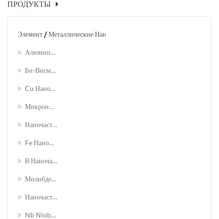
ПРОДУКТЫ
Элемент / Металлические Наночастицы
Алюминиевые Наночастицы
Би-Висмутовые Наночастицы
Cu Наночастицы Меди
Микронные Медные Порошки
Наночастицы Кобальта
Fe Нанопорошки Железа
В Наночастицах Индия
Молибденовая Наночастица
Наночастицы Никеля
Nb Niobium Nanoparticle