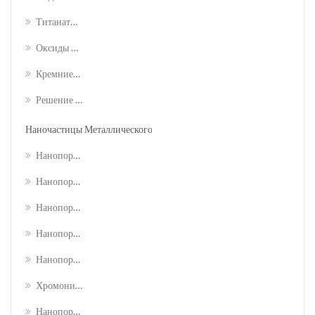
Титанатные Нанотрубки
Оксиды Цинка (zno)
Кремниевые Нанопроволоки (sinws)
Решение Для Серебряных Нанопроволок
Наночастицы Металлического Сплава
Нанопорошки Тройного Сплава
Нанопорошок Вольфрамово-Медного (w-Cu) Сплава
Нанопорошок Сплава Меди (ци-Zn)
Нанопорошок Никелевого Титана (ni-Ti)
Нанопорошок Никелевого Кобальта (fe-Ni-Co)
Хромоникелевое Железо (cr-Ni-Fe) Нанопорошок Сплава
Нанопорошок Из Сплава Железа Хрома Кобальта (fe-Cr-Co)