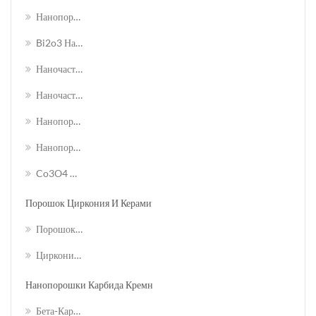
Нанопорошок Оксида Сурьмы Sb2o3
Bi2o3 Нанопорошок Оксида Висмута
Наночастицы Диоксида Ванадия Vo2
Наночастицы Оксида Тантала
Нанопорошок Оксида Церия Ceo2
Нанопорошок Оксида Марганца MnO2
Co3O4 Cobalt Oxide Nanopowder
Порошок Циркония И Керамические Детали
Порошок Циркония
Циркониевые Керамические Детали
Нанопорошки Карбида Кремния (sic)
Бета-Карбид Кремния / Нанопроволока / Волокно