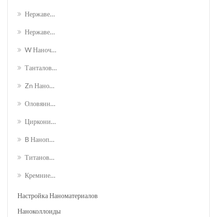
Нержавеющая Сталь 316l Наночастица
Нержавеющая Сталь 430 Наночастица
W Наночастицы Вольфрама
Танталовые Нанопорошки
Zn Наночастицы Цинка
Оловянный Нанопорошок
Циркониевый Порошок Zr
B Нанопорошки Бора
Титановые Наночастицы
Кремниевые Наночастицы
Настройка Наноматериалов
Наноколлоиды