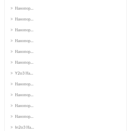
Нанопорошок Оксида Магния
Нанопорошок Нанооксида Никеля
Нанопорошок Оксида Олова Олово
Нанопорошок Оксида Тио2
Нанопорошок Оксида Вольфрама Wo3
Нанопорошок Оксида Циркония Zro2
Y2o3 Нанопорошок Оксида Иттрия
Нанопорошок Оксида Цинка
Нанопорошок Оксида Алюминия Azo
Нанопорошок Оксида Индия-Олова
Нанопорошок Оксида Олова Сурьмы
In2o3 Нанопорошок Оксида Индия