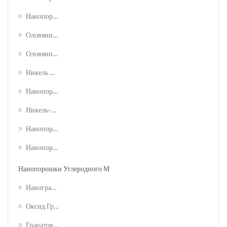
Нанопорошок Ферроникеля (fe-Ni)
Оловянный Висмут (sn-Bi) Нанопорошок Сплава
Оловянная Медь (sn-Cu) Сплав Nanopowde
Никель Хром (ni-Cr) Сплав Нанопорошок
Нанопорошок Никелевого Кобальта (ni-Co)
Никель-Медный (ni-Cu) Сплав Нанопорошок
Нанопорошок Сплава Серебра И Меди (ag-Cu)
Нанопорошок Сплава Серебра И Олова (ag-Sn)
Нанопорошки Углеродного Материала
Нанографен
Оксид Граната
Гранатовые Нанопластинки