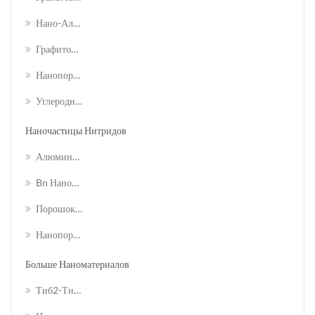
Нано-Алмазный Порошок
Графитовый Нанопорошок
Нанопорошки Фуллеренов
Углеродный Нанонорн
Наночастицы Нитридов
Алюминиевый Нитрид Алюминия
Bn Нанопорошок Нитрида Бора
Порошок Нитрида Кремния Si3n4
Нанопорошок Титанового Нитрида Титана
Больше Наноматериалов
Тиб2-Титановый Диборид