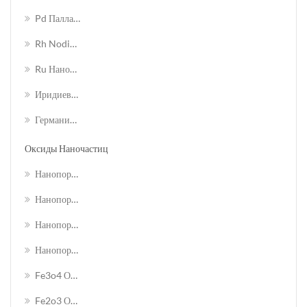
Pd Палладиевая Наночастица
Rh Nodium Nanoparticle
Ru Наночастица Рутения
Иридиевая Наночастица
Германиевые Наночастицы
Оксиды Наночастиц
Нанопорошок Диоксида Кремния Sio2
Нанопорошок Оксида Алюминия Al2o3
Нанопорошок Оксида Меди Cuo
Нанопорошок Оксида Меди Cu2o
Fe3o4 Оксид Железа Черный Нанопорошок
Fe2o3 Оксид Железа Красный Нанопорошок