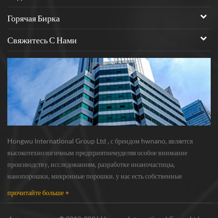
Горячая Бирка
Свяжитесь С Нами
Hongwu International Group Ltd , с брендом hwnano, является
высокотехнологичным предприятиемуделяя особое внимание
производству, исследованиям, разработке инаночастицы,
нанопорошки, микронные порошки. у нас есть собственные
нанопорошкипроизводственная база и центр r & d, расположенный в
прочитайте больше +
Сюйчжоу, Цзянсу, в основном поставляющий серебряная наноча...