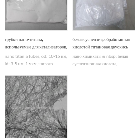
трубки нано-титана,
белая суспензия, обработанная
используемые для катализаторов,
кислотой титановая двуокись
поставщиков титанатных
титанановой нанотрубки
nano titania tubes, od: 10-15 нм,
нано химикаты & nbsp; белая
нанотрубок
id: 3-5 нм, 1 мкм, широко
суспензионная кислота,
используется в катализаторе.
обработанная кислотой,
титановая двуокись титанановой
нанотрубки для продажи от
поставщика фарфора.