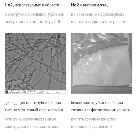
tio2, используемых в области
tio2 с высоким ssa,
денитрации
используемые в окружающей
Нанотрубки с большой удельной
по сравнению с одномерным
среде и энергетике
поверхностью hnano & gt; 300
наноструктурным материалом,
м2 / г tio2, используемые в
нанотрубки из оксида титана
области денитрации,
tio2 обладают лучшими
демонстрируют отличную
характеристиками фотокатализа,
активность по денитрации.
фотоэлемента.
деградация нанотрубок оксида
белые нанотрубки из оксида
титана метиловый оранжевый в
титана для фотогальванического
текстильной промышленности
анодирования солнечных
купить высококачественные
купить хорошее качество
элементов
нанотрубки из оксида титана
порошок и суспензию
нанотрубки / tio2 для
нанотрубок титана для