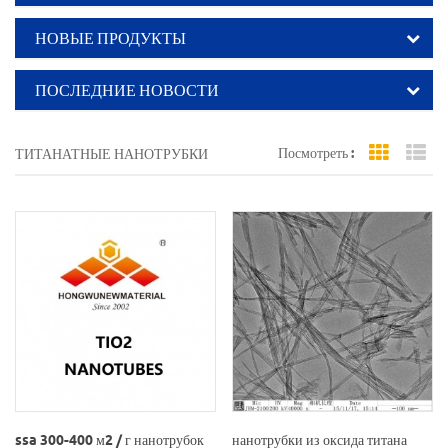
НОВЫЕ ПРОДУКТЫ
ПОСЛЕДНИЕ НОВОСТИ
Посмотреть :
ТИТАНАТНЫЕ НАНОТРУБКИ
Grid Vi
Li
ssa 300-400 м2 / г нанотрубок
нанотрубки из оксида титана