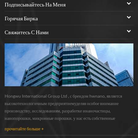
определенное количество. если
Подписывайтесь На Меня
вы заинтересованы в материале,
пожалуйста, не стесняйтесь
Горячая Бирка
обращаться к нам, и мы сделаем
портной для соответствия вашим
Свяжитесь С Нами
продуктам.
Hongwu International Group Ltd , с брендом hwnano, является
высокотехнологичным предприятиемуделяя особое внимание
производству, исследованиям, разработке инаночастицы,
нанопорошки, микронные порошки. у нас есть собственные
нанопорошкипроизводственная база и центр r & d, расположенный в
прочитайте больше +
Сюйчжоу, Цзянсу, в основном поставляющий серебряная наноча...