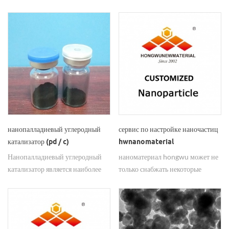
включают, но не ограничиваются
всему миру через FedEx, у
ими, обнаружение клеток,
hongwu богатый опыт экспорта
микроскопические маркеры,
коллоидныхнаночастицы меди.
окрашивание зеркального золота
свяжитесь с нами свободно.
и серебра, вестерн-блоттинг,
биосенсоры, биочипы,
обнаружение остатков лекарств,
синтез регулируемых генами
лекарств, транспорт лекарств и
фотохимиотерапию.
нанопалладиевый углеродный
сервис по настройке наночастиц
катализатор (pd / c)
hwnanomaterial
Нанопалладиевый углеродный
наноматериал hongwu может не
катализатор является наиболее
только снабжать некоторые
широко используемым
нанопорошки & amp;
катализатором на основе
наноматериалы обычного
благородных металлов в
размера, но также настраивают
нефтехимической
их в соответствии с