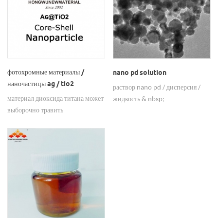
промышленности, а также в
требованиями клиентов, чтобы
тонком химическом,
помочь предприятиям обновить
органическом синтезе и
свою продукцию.
модифицированных
полимерами материалах.
фотохромные материалы /
nano pd solution
наночастицы ag / tio2
раствор nano pd / дисперсия /
материал диоксида титана может
жидкость & nbsp;
выборочно травить
металлические наночастицы
путем переноса электрона с
наночастицами металлического
агента в возбужденном
состоянии и изменять
оптические характеристики
поглощения материала, поэтому
наночастицы ag / tio2 могут
изменять цвет при освещении