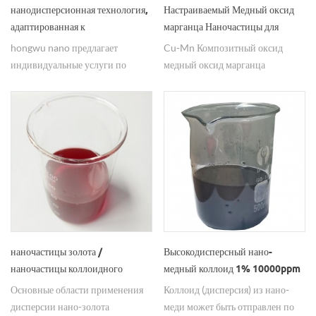
нанодисперсионная технология,
Настраиваемый Медный оксид
адаптированная к
марганца Наночастицы для
высокостабильному раствору
Cataylst
hongwu nano предлагает
Cu-Mn Композитный оксид
нанопорошка
индивидуальные услуги по
медный оксид марганца
диспергированию наночастиц.
наночастицы чрезвычайно
Профессиональная
важный твердый катализатор,
высококачественная установка
каталитический
обеспечивает более эффективное
фототермический
применение.
Преобразование солнечной
энергии Энергия. Отправить
запрос на Hongwu наноматериал
сейчас.
наночастицы золота /
Высокодисперсный нано-
наночастицы коллоидного
медный коллоид 1% 10000ppm
золота для продажи
Основные области применения
Коллоид (дисперсия) из нано-
дисперсии нано-золота
меди может быть отправлен по