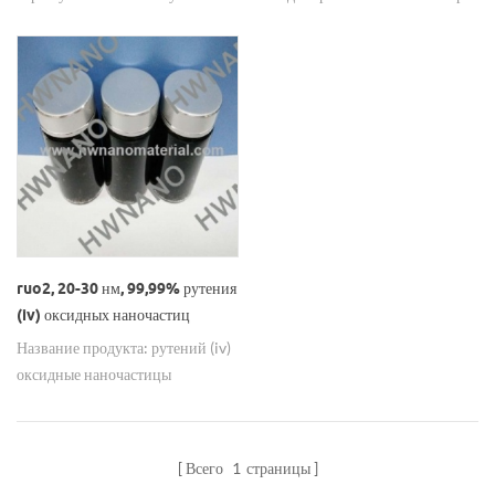
продукта: иридий (iv) оксидные
активность, стабильные
гидрирования. Хунву Нано
наночастицы синонимы для:
химические свойства и является
настраивает высокую чистоту
диоксид иридия формула: iro2
металл-подобный Свойства
PtO2 нанопорошок с размер
молекулярный вес: 224,22 № кат
высокопроводности оксидов
частиц от 20–100 нм, 99,99 %
.: 12030-49-8 размер частиц: 20-
металлов, были широко
чистоты.
30 нм, а также для других
использованы в паста
размеров. чистота: 99,99%
сопротивления,электрохимический
применение: химический
катализ, хлор-щелочка
катализатор; внешний вид: как
Промышленность и
показано на рисунке мы можем
интегральные схемы .
не только производить
ruo2, 20-30 нм, 99,99% рутения
наночастицы оксида
(iv) оксидных наночастиц
драгоценных металлов, но и
Название продукта: рутений (iv)
наночастицы из драгоценных
оксидные наночастицы
металлов.
синонимы для: двуокись рутения
формула: ruo2 молекулярный
вес: 133,07 № кат .: 12036-10-1
Всего
1
страницы
размер частиц: 20-30 нм, а также