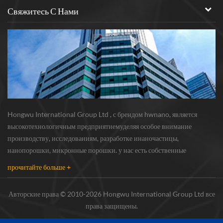
Свяжитесь С Нами
Hongwu International Group Ltd , с брендом hwnano, является
высокотехнологичным предприятиемуделяя особое внимание
производству, исследованиям, разработке инаночастицы,
нанопорошки, микронные порошки. у нас есть собственные
нанопорошкипроизводственная база и центр r & d, расположенный в
прочитайте больше +
Сюйчжоу, Цзянсу, в основном поставляющий серебряная наноча...
Авторские права © 2010-2026 Hongwu International Group Ltd все
права защищены.