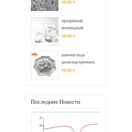
Наноиры Ninws .
MORE
прозрачный
коллоидный
антибактериальный
MORE
нано-серебряный
коллоидный агент
наночастицы
диоксида кремния,
используемые в
MORE
эпоксидной смоле,
супергидрофобном
покрытии
Последние Новости