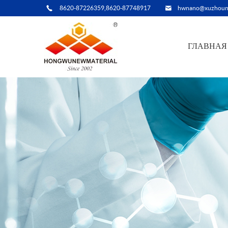
8620-87226359,8620-87748917
hwnano@xuzhoun
ГЛАВНАЯ