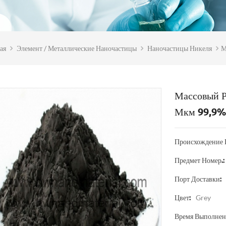
ая
Элемент / Металлические Наночастицы
Наночастицы Никеля
М
Массовый Р
Мкм 99,9%
Происхождение 
Предмет Номер.:
Порт Доставки:
Grey
Цвет:
Время Выполнени