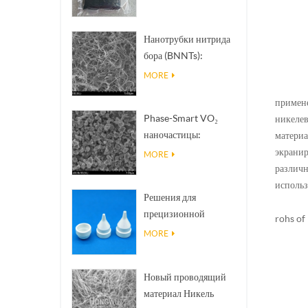
Нанотрубки нитрида
бора (BNNTs):
наполнители для
MORE
отвода тепла с
примен
высокой
Phase-Smart VO₂
никелев
теплопроводностью
наночастицы:
материа
интеллектуальный
экранир
MORE
тепловой отклик,
различн
разработка по заказу
использ
Решения для
прецизионной
rohs of 
керамической 3D-
MORE
печати превращают
невозможные
Новый проводящий
структуры в
материал Никель
реальность