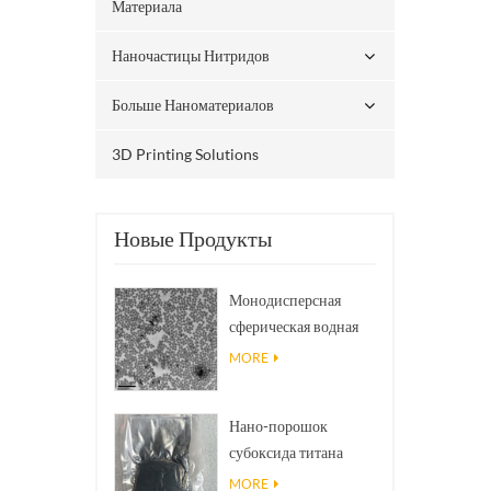
Материала
Наночастицы Нитридов
Больше Наноматериалов
3D Printing Solutions
Новые Продукты
Монодисперсная
сферическая водная
дисперсия/коллоид
MORE
нано SiO₂
Нано-порошок
субоксида титана
фазы Магнели Ti₄O₇
MORE