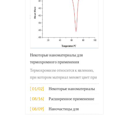
Некоторые наноматериалы для
термохромного применения
Термохромизм относится к явлению,
при котором материал меняет цвет при
изменении температуры. Это
[ 01/02]
Некоторые наноматериалы
изменение обычно вызвано
для термохромного
изменениями в электронной или
[ 08/16]
Расширенное применение
применения
молекулярной структуре материала.
нескольких наноматериалов
[ 08/09]
Наночастицы для
Принцип его применения в основном
в бетоне
противоизносных присадок
включает в себя следующие асп...
к смазочным материалам