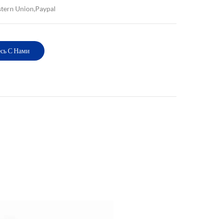
stern Union,Paypal
сь С Нами