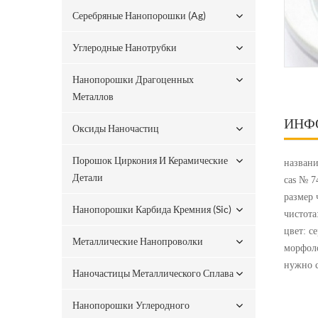
Серебряные Нанопорошки (ag)
Углеродные Нанотрубки
Нанопорошки Драгоценных
Металлов
ИНФ
Оксиды Наночастиц
Порошок Циркония И Керамические
названи
Детали
cas № 7
размер 
Нанопорошки Карбида Кремния (sic)
чистота
цвет: с
Металлические Нанопроволки
морфоло
нужно c
Наночастицы Металлического Сплава
Нанопорошки Углеродного