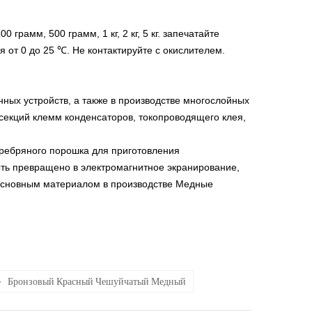
грамм, 500 грамм, 1 кг, 2 кг, 5 кг.
запечатайте
 от 0 до 25 ℃. Не контактируйте с окислителем.
ых устройств, а также в производстве многослойных
секций клемм конденсаторов, токопроводящего клея,
еребряного порошка для приготовления
ыть превращено в электромагнитное экранирование,
основным материалом в производстве
Медные
Бронзовый Красный Чешуйчатый Медный