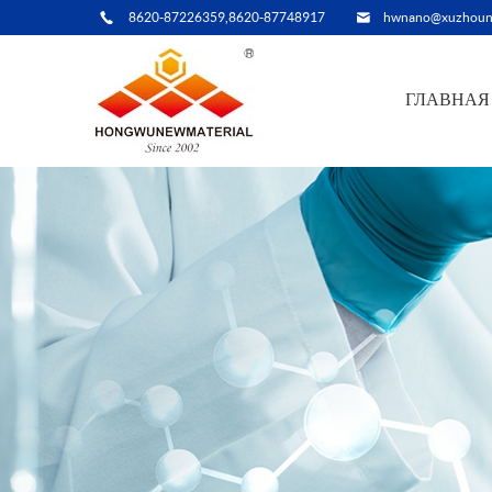
8620-87226359,8620-87748917
hwnano@xuzhoun
ГЛАВНАЯ