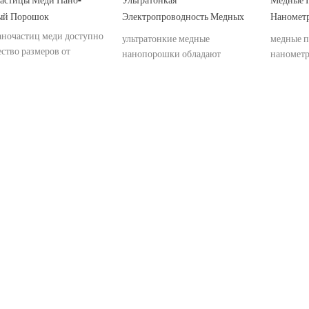
ый Порошок
Электропроводность Медных
Нанометр
(ку) Нанопорошков
Приготов
аночастиц меди доступно
ультратонкие медные
медные 
Средства
ство размеров от
нанопорошки обладают
нанометр
труктур до микроклассов.
Иммуните
хорошей теплопроводностью,
приготов
электропроводностью.
средства
иммуните