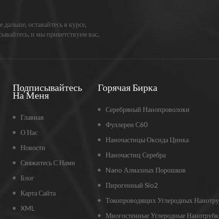
е дальше, оставайтесь в курсе,
ывайтесь, и мы приветствуем вас,
жите нам, что вы думаете.
Подписывайтесь
Горячая Бирка
На Меня
Серебряный Нанопроволоки
Главная
Фуллерен С60
О Нас
Наночастицы Оксида Цинка
Новости
Наночастиц Серебра
Свяжитесь С Нами
Nano Алмазных Порошков
Блог
Пирогенный Sio2
Карта Сайта
Токопроводящих Углеродных Нанотру
XML
Многостенные Углеродные Нанотрубк