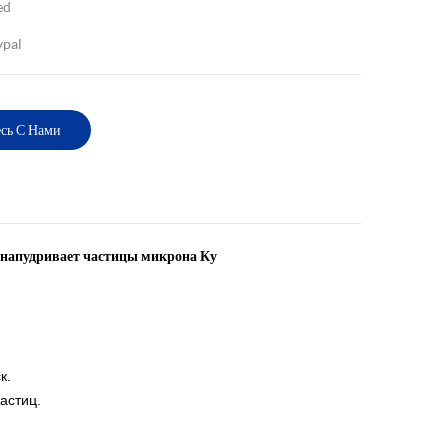
ed
ypal
сь С Нами
 напудривает частицы микрона Ку
к.
астиц.