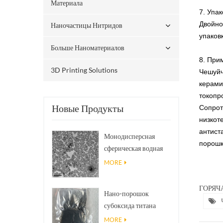
Материала
7.
Упак
Двойн
Наночастицы Нитридов
упаков
Больше Наноматериалов
8. При
3D Printing Solutions
Чешуйч
керами
токопр
Новые Продукты
Сопрот
низкот
антист
Монодисперсная
порош
сферическая водная
дисперсия/коллоид
MORE
нано SiO₂
ГОРЯЧА
Нано-порошок
субоксида титана
фазы Магнели Ti₄O₇
MORE