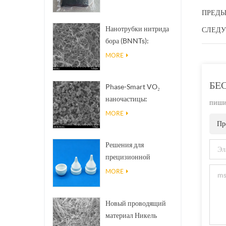
ПРЕДЫ
Нанотрубки нитрида
СЛЕДУ
бора (BNNTs):
наполнители для
MORE
отвода тепла с
высокой
БЕ
Phase-Smart VO₂
теплопроводностью
наночастицы:
пишит
интеллектуальный
MORE
тепловой отклик,
Пр
разработка по заказу
Решения для
прецизионной
керамической 3D-
MORE
печати превращают
невозможные
Новый проводящий
структуры в
материал Никель
реальность