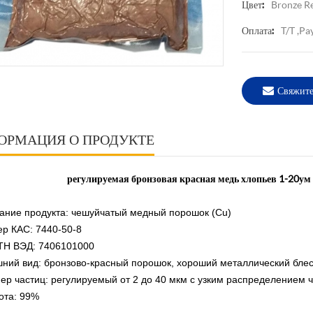
Bronze R
Цвет:
T/T ,Pa
Оплата:
Свяжите
ОРМАЦИЯ О ПРОДУКТЕ
регулируемая бронзовая красная медь хлопьев 1-20ум
вание продукта: чешуйчатый медный порошок (Cu)
ер КАС: 7440-50-8
 ТН ВЭД: 7406101000
шний вид: бронзово-красный порошок, хороший металлический блес
мер частиц: регулируемый от 2 до 40 мкм с
узким распределением ч
тота: 99%