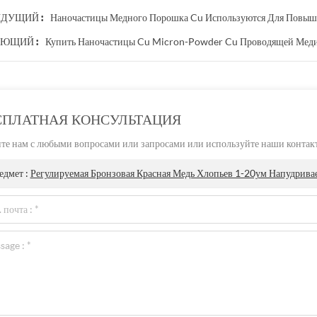
Наночастицы Медного Порошка Cu Используются Для Повыш
ДУЩИЙ :
Купить Наночастицы Cu Micron-Powder Cu Проводящей Меди
ЮЩИЙ :
СПЛАТНАЯ КОНСУЛЬТАЦИЯ
е нам с любыми вопросами или запросами или используйте наши контактн
едмет :
Регулируемая Бронзовая Красная Медь Хлопьев 1-20ум Напудрива