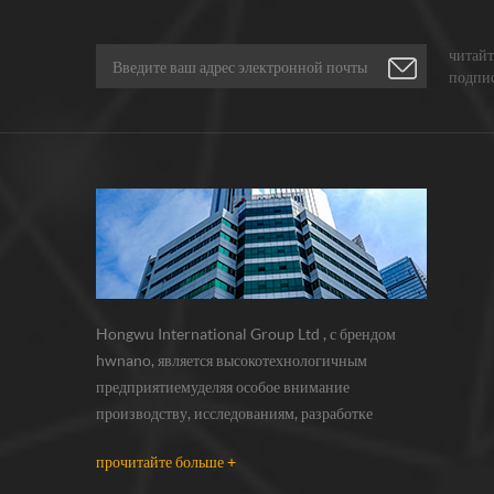
читайт
подпис
расска
Hongwu International Group Ltd , с брендом
hwnano, является высокотехнологичным
предприятиемуделяя особое внимание
производству, исследованиям, разработке
инаночастицы, нанопорошки, микронные
прочитайте больше +
порошки. у нас есть собственные
нанопорошкипроизводственная база и центр r &