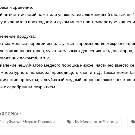
овка и хранение:
ой
антистатический пакет или упаковка из алюминиевой фольги по 100 
ку и храните в прохладном и сухом месте при температуре хранения
менение продукта:
атые медные порошки используются в производстве микроэлектронн
ческих конденсаторов, чувствительных к давлению конденсаторов, 
оводящих покрытий и т. д.
ивление чешуйчатого медного порошка низкое, частично вместо с
емпературного полимера, проводящего клея и т. Д., Также может б
атические продукты, чешуйчатый медный порошок также является 
ки
с серебряным покрытием
.
Я БИРКА :
Чешуйчатые Медные Порошки
Ку Микронные Частицы