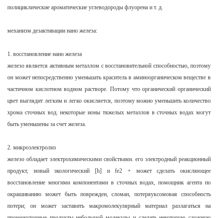
полициклические ароматические углеводороды флуорена и т. д.
механизм дезактивации нано железа:
1. восстановление нано железа
железо является активным металлом с восстановительной способностью, поэтому
он может непосредственно уменьшать краситель в аминоорганическом веществе в
частичном кислотном водном растворе. Потому что органический органический
цвет выглядит легким и легко окисляется, поэтому можно уменьшить количество
хрома сточных вод. некоторые ионы тяжелых металлов в сточных водах могут
быть уменьшены за счет железа.
2. микроэлектролиз
железо обладает электрохимическими свойствами. его электродный реакционный
продукт, новый экологический [h] и fe2 + может сделать окисляющее
восстановление многими компонентами в сточных водах, помощник агента по
окрашиванию может быть поврежден, сломан, потеряуксомовая способность
потери; он может заставить макромолекулярный материал разлагаться на
промежуточные продукты небольшой молекулы и сделать некоторую сложную