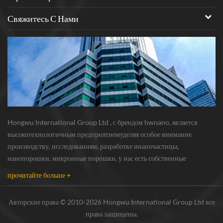
Свяжитесь С Нами
Hongwu International Group Ltd , с брендом hwnano, является
высокотехнологичным предприятиемуделяя особое внимание
производству, исследованиям, разработке инаночастицы,
нанопорошки, микронные порошки. у нас есть собственные
нанопорошкипроизводственная база и центр r & d, расположенный в
прочитайте больше +
Сюйчжоу, Цзянсу, в основном поставляющий серебряная наноча...
Авторские права © 2010-2026 Hongwu International Group Ltd все
права защищены.